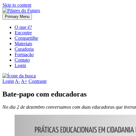
Skip to content
Primary Menu
O que é?
Encontre
Compartilhe
Materiais
Curadoria
Formação
Contato
Login
Login
A-
A+
Contraste
Bate-papo com educadoras
No dia 2 de dezembro conversamos com duas educadoras que tiveram 