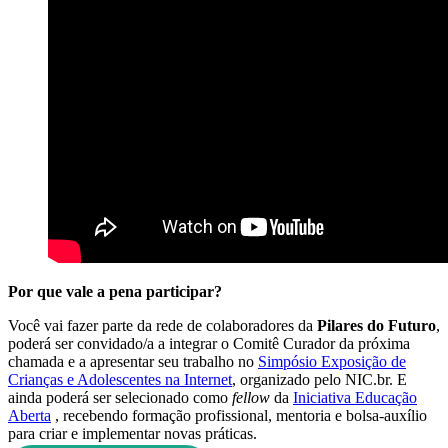
Por que vale a pena participar?
Você vai fazer parte da rede de colaboradores da
Pilares do Futuro
,
poderá ser convidado/a a integrar o Comitê Curador da próxima
chamada e a apresentar seu trabalho no
Simpósio Exposição de
Crianças e Adolescentes na Internet
, organizado pelo NIC.br. E
ainda poderá ser selecionado como
fellow
da
Iniciativa Educação
Aberta
, recebendo formação profissional, mentoria e bolsa-auxílio
para criar e implementar novas práticas.