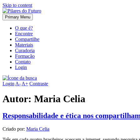
Skip to content
Primary Menu
O que é?
Encontre
Compartilhe
Materiais
Curadoria
Formação
Contato
Login
Login
A-
A+
Contraste
Autor:
Maria Celia
Responsabilidade e ética nos compartilha
Criado por:
Maria Celia
Três em cada quatro brasileiros acessam a internet, segundo pesquisa