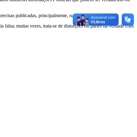
recisas publicadas, principalmente, na internet.
 falsa; muitas vezes, trata-se de distorções ou partes da verdade com