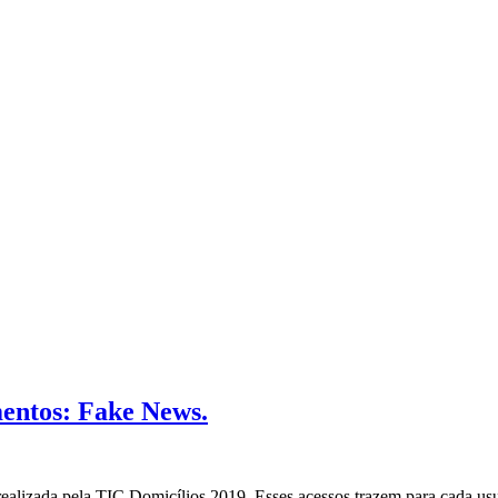
mentos: Fake News.
 realizada pela TIC Domicílios 2019. Esses acessos trazem para cada us