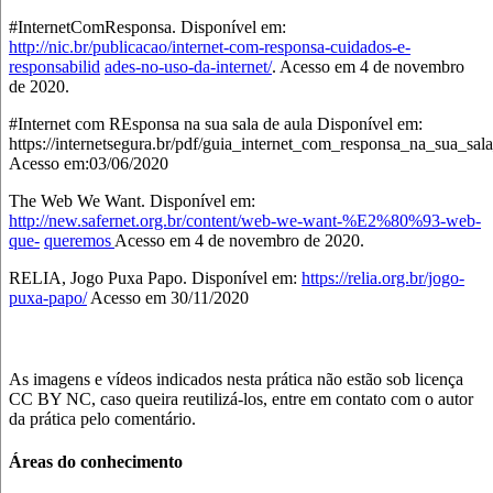
#InternetComResponsa. Disponível em:
http://nic.br/publicacao/internet-com-responsa-cuidados-e-
responsabilid
ades-no-uso-da-internet/
. Acesso em 4 de novembro
de 2020.
#Internet com REsponsa na sua sala de aula Disponível em:
https://internetsegura.br/pdf/guia_internet_com_responsa_na_sua_sal
Acesso em:03/06/2020
The Web We Want. Disponível em:
http://new.safernet.org.br/content/web-we-want-%E2%80%93-web-
que-
queremos
Acesso em 4 de novembro de 2020.
RELIA, Jogo Puxa Papo. Disponível em:
https://relia.org.br/jogo-
puxa-papo/
Acesso em 30/11/2020
As imagens e vídeos indicados nesta prática não estão sob licença
CC BY NC, caso queira reutilizá-los, entre em contato com o autor
da prática pelo comentário.
Áreas do conhecimento