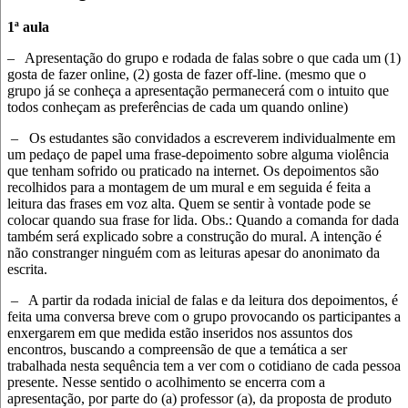
1ª aula
–
Apresentação do grupo e rodada de falas sobre o que cada um (1)
gosta de fazer online, (2) gosta de fazer off-line. (mesmo que o
grupo já se conheça a apresentação permanecerá com o intuito que
todos conheçam as preferências de cada um quando online)
–
Os estudantes são convidados a escreverem individualmente em
um pedaço de papel uma frase-depoimento sobre alguma violência
que tenham sofrido ou praticado na internet. Os depoimentos são
recolhidos para a montagem de um mural e em seguida é feita a
leitura das frases em voz alta. Quem se sentir à vontade pode se
colocar quando sua frase for lida. Obs.: Quando a comanda for dada
também será explicado sobre a construção do mural. A intenção é
não constranger ninguém com as leituras apesar do anonimato da
escrita.
–
A partir da rodada inicial de falas e da leitura dos depoimentos, é
feita uma conversa breve com o grupo provocando os participantes a
enxergarem em que medida estão inseridos nos assuntos dos
encontros, buscando a compreensão de que a temática a ser
trabalhada nesta sequência tem a ver com o cotidiano de cada pessoa
presente. Nesse sentido o acolhimento se encerra com a
apresentação, por parte do (a) professor (a), da proposta de produto