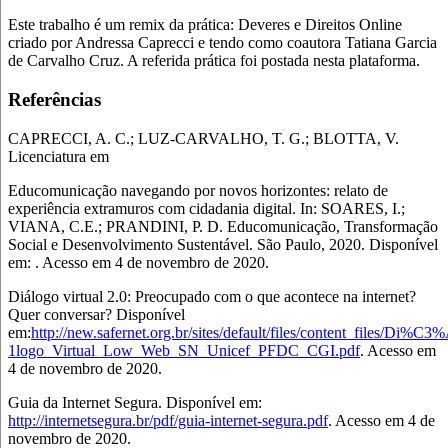
Este trabalho é um remix da prática: Deveres e Direitos Online
criado por Andressa Caprecci e tendo como coautora Tatiana Garcia
de Carvalho Cruz. A referida prática foi postada nesta plataforma.
Referências
CAPRECCI, A. C.; LUZ-CARVALHO, T. G.; BLOTTA, V.
Licenciatura em
Educomunicação navegando por novos horizontes: relato de
experiência extramuros com cidadania digital. In: SOARES, I.;
VIANA, C.E.; PRANDINI, P. D. Educomunicação, Transformação
Social e Desenvolvimento Sustentável. São Paulo, 2020. Disponível
em: . Acesso em 4 de novembro de 2020.
Diálogo virtual 2.0: Preocupado com o que acontece na internet?
Quer conversar? Disponível
em:
http://new.safernet.org.br/sites/default/files/content_files/Di%C3
1logo_Virtual_Low_Web_SN_Unicef_PFDC_CGI.pdf
. Acesso em
4 de novembro de 2020.
Guia da Internet Segura. Disponível em:
http://internetsegura.br/pdf/guia-internet-segura.pdf
. Acesso em 4 de
novembro de 2020.