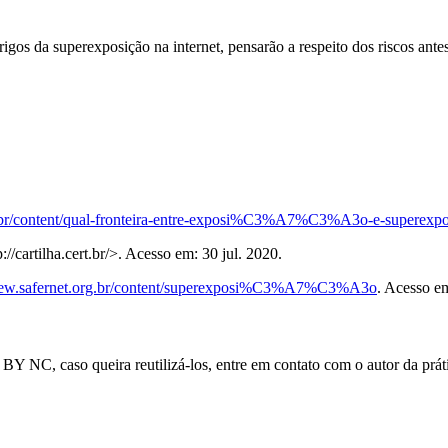
gos da superexposição na internet, pensarão a respeito dos riscos antes
org.br/content/qual-fronteira-entre-exposi%C3%A7%C3%A3o-e-sup
/cartilha.cert.br/>. Acesso em: 30 jul. 2020.
/new.safernet.org.br/content/superexposi%C3%A7%C3%A3o
. Acesso em
BY NC, caso queira reutilizá-los, entre em contato com o autor da prát