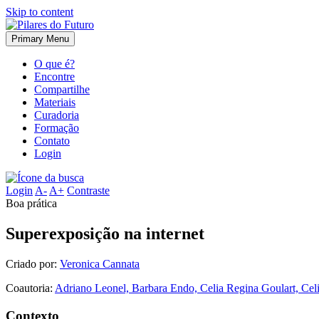
Skip to content
Primary Menu
O que é?
Encontre
Compartilhe
Materiais
Curadoria
Formação
Contato
Login
Login
A-
A+
Contraste
Boa prática
Superexposição na internet
Criado por:
Veronica Cannata
Coautoria:
Adriano Leonel, Barbara Endo, Celia Regina Goulart, Cel
Contexto